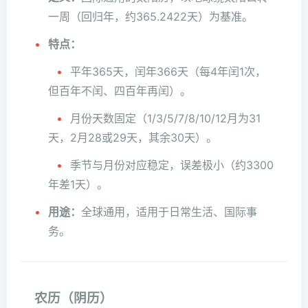
一周（回归年，约365.2422天）为基准。
特点：
平年365天，闰年366天（每4年闰1次，
但百年不闰、四百年再闰）。
月份天数固定（1/3/5/7/8/10/12月为31
天，2月28或29天，其余30天）。
季节与月份对应稳定，误差极小（约3300
年差1天）。
用途：
全球通用，适用于日常生活、国际事
务。
农历（阴历）