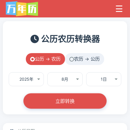
公历农历转换器
公历 → 农历
农历 → 公历
2025年
8月
1日
立即转换