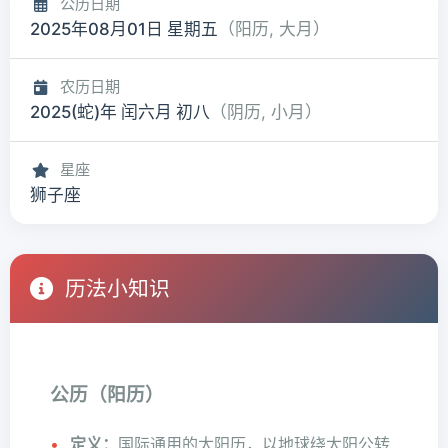
公历日期
2025年08月01日 星期五
（阳历, 大月）
农历日期
2025(蛇)年 闰六月 初八
（阴历, 小月）
星座
狮子座
历法小知识
公历（阳历）
定义：
国际通用的太阳历，以地球绕太阳公转