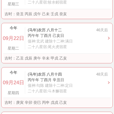
二十八星宿:轸水蚓宿星
星期三
吉时：
癸丑 丙辰 戊午 己未 壬戌 癸亥
今年
(马年)农历 八月十二
46天后
丙午年 丁酉月 己亥日
09月22日
值神:玄武 建除十二神:满日
二十八星宿:尾火虎宿星
星期二
吉时：
乙丑 戊辰 庚午 辛未 甲戌 乙亥
今年
(马年)农历 八月十四
48天后
丙午年 丁酉月 辛丑日
09月24日
值神:勾陈 建除十二神:定日
二十八星宿:斗木獬宿星
星期四
吉时：
庚寅 辛卯 癸巳 丙申 戊戌 己亥