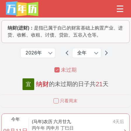
纳财(进财)：
是指已属于自己的财富基础上购置产业、进
货、收帐、收租、讨债、贷款、五谷入仓等。
2026年
全年
未过期
纳财
21
的未过期的日子共
天
宜
只看周末
今年
(马年)农历 六月廿九
4天后
丙午年 丙申月 丁巳日
08月11日