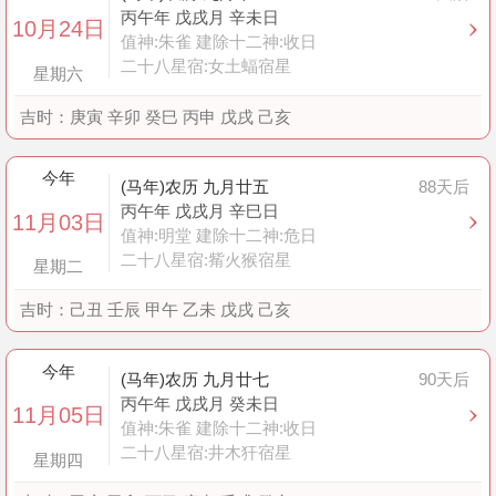
丙午年 戊戌月 辛未日
10月24日
值神:朱雀 建除十二神:收日
二十八星宿:女土蝠宿星
星期六
吉时：
庚寅 辛卯 癸巳 丙申 戊戌 己亥
今年
(马年)农历 九月廿五
88天后
丙午年 戊戌月 辛巳日
11月03日
值神:明堂 建除十二神:危日
二十八星宿:觜火猴宿星
星期二
吉时：
己丑 壬辰 甲午 乙未 戊戌 己亥
今年
(马年)农历 九月廿七
90天后
丙午年 戊戌月 癸未日
11月05日
值神:朱雀 建除十二神:收日
二十八星宿:井木犴宿星
星期四