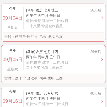
今年
(马年)农历 七月廿三
28天后
丙午年 丙申月 辛巳日
09月04日
值神:天德 建除十二神:收日
二十八星宿:娄金狗宿星
星期五
吉时：
己丑 壬辰 甲午 乙未 戊戌 己亥
今年
(马年)农历 七月廿四
29天后
丙午年 丙申月 壬午日
09月05日
值神:白虎 建除十二神:开日
二十八星宿:胃土彘宿星
星期六
吉时：
庚子 辛丑 癸卯 丙午 戊申 己酉
今年
(马年)农历 八月初六
40天后
丙午年 丁酉月 癸巳日
09月16日
值神:朱雀 建除十二神:成日