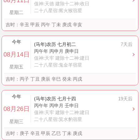
值神:天德 建除十二神:收日
二十八星宿:觜火猴宿星
星期二
吉时：
辛丑 甲辰 丙午 丁未 庚戌 辛亥
今年
(马年)农历 七月初二
7天后
丙午年 丙申月 庚申日
08月14日
值神:天牢 建除十二神:建日
二十八星宿:鬼金羊宿星
星期五
吉时：
丙子 丁丑 庚辰 辛巳 癸未 丙戌
今年
(马年)农历 七月十四
19天后
丙午年 丙申月 壬申日
08月26日
值神:天牢 建除十二神:建日
二十八星宿:箕水豹宿星
星期三
吉时：
庚子 辛丑 甲辰 乙巳 丁未 庚戌