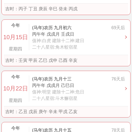
吉时：
丙子 丁丑 庚辰 辛巳 癸未 丙戌
今年
(马年)农历 九月初六
69天后
丙午年 戊戌月 壬戌日
10月15日
值神:白虎 建除十二神:建日
二十八星宿:角木蛟宿星
星期四
吉时：
壬寅 甲辰 乙巳 戊申 己酉 辛亥
今年
(马年)农历 九月十三
76天后
丙午年 戊戌月 己巳日
10月22日
值神:明堂 建除十二神:危日
二十八星宿:斗木獬宿星
星期四
吉时：
乙丑 戊辰 庚午 辛未 甲戌 乙亥
今年
(马年)农历 九月十五
78天后