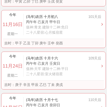
吉时：
甲寅 乙卯 丁巳 庚申 壬戌 癸亥
今年
(马年)农历 十月初八
101天后
丙午年 己亥月 甲午日
11月16日
值神:青龙 建除十二神:危日
二十八星宿:心月狐宿星
星期一
吉时：
甲子 乙丑 丁卯 庚午 壬申 癸酉
今年
(马年)农历 十月十六
109天后
丙午年 己亥月 壬寅日
11月24日
值神:天牢 建除十二神:平日
二十八星宿:室火猪宿星
星期二
吉时：
庚子 辛丑 甲辰 乙巳 丁未 庚戌
今年
(马年)农历 十月十七
110天后
丙午年 己亥月 癸卯日