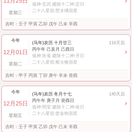
11月25日
值神:玄武 建除十二神:定日
二十八星宿:壁水獝宿星
星期三
吉时：
壬子 甲寅 乙卯 戊午 己未 辛酉
今年
(马年)农历 十月廿三
116天后
丙午年 己亥月 己酉日
12月01日
值神:朱雀 建除十二神:开日
二十八星宿:觜火猴宿星
星期二
吉时：
甲子 丙寅 丁卯 庚午 辛未 癸酉
今年
(马年)农历 冬月十七
140天后
丙午年 庚子月 癸酉日
12月25日
值神:明堂 建除十二神:收日
二十八星宿:娄金狗宿星
星期五
吉时：
壬子 甲寅 乙卯 戊午 己未 辛酉