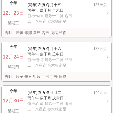
今年
(马年)农历 冬月十五
137天后
丙午年 庚子月 辛未日
12月23日
值神:勾陈 建除十二神:危日
二十八星宿:壁水獝宿星
星期三
吉时：
庚寅 辛卯 癸巳 丙申 戊戌 己亥
今年
(马年)农历 冬月十六
138天后
丙午年 庚子月 壬申日
12月24日
值神:青龙 建除十二神:成日
二十八星宿:奎木狼宿星
星期四
吉时：
庚子 辛丑 甲辰 乙巳 丁未 庚戌
今年
(马年)农历 冬月廿二
144天后
丙午年 庚子月 戊寅日
12月30日
值神:白虎 建除十二神:满日
二十八星宿:参水猿宿星
星期三