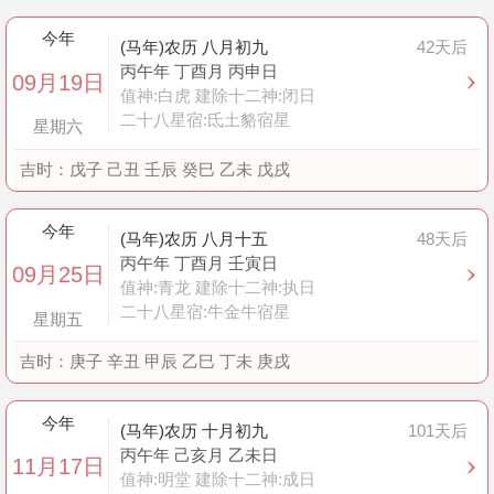
今年
(马年)农历 八月初九
42天后
丙午年 丁酉月 丙申日
09月19日
值神:白虎 建除十二神:闭日
二十八星宿:氐土貉宿星
星期六
吉时：
戊子 己丑 壬辰 癸巳 乙未 戊戌
今年
(马年)农历 八月十五
48天后
丙午年 丁酉月 壬寅日
09月25日
值神:青龙 建除十二神:执日
二十八星宿:牛金牛宿星
星期五
吉时：
庚子 辛丑 甲辰 乙巳 丁未 庚戌
今年
(马年)农历 十月初九
101天后
丙午年 己亥月 乙未日
11月17日
值神:明堂 建除十二神:成日