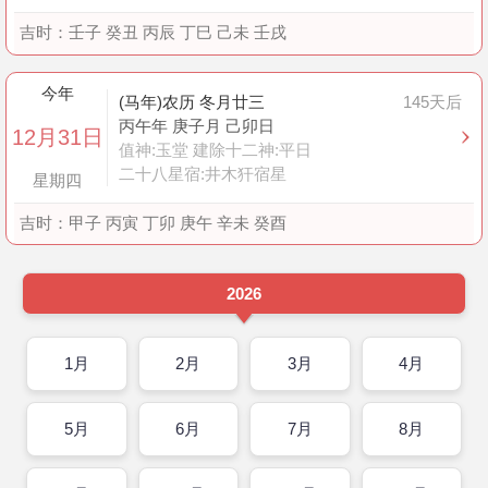
吉时：
壬子 癸丑 丙辰 丁巳 己未 壬戌
今年
(马年)农历 冬月廿三
145天后
丙午年 庚子月 己卯日
12月31日
值神:玉堂 建除十二神:平日
二十八星宿:井木犴宿星
星期四
吉时：
甲子 丙寅 丁卯 庚午 辛未 癸酉
2026
1月
2月
3月
4月
5月
6月
7月
8月