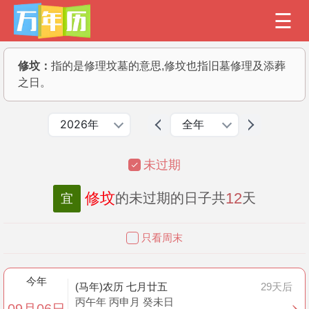
修坟：
指的是修理坟墓的意思,修坟也指旧墓修理及添葬
之日。
2026年
全年
未过期
修坟
12
的未过期的日子共
天
宜
只看周末
今年
(马年)农历 七月廿五
29天后
丙午年 丙申月 癸未日
09月06日