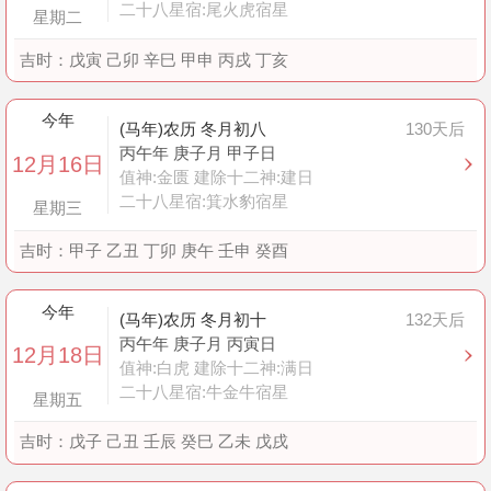
二十八星宿:尾火虎宿星
星期二
吉时：
戊寅 己卯 辛巳 甲申 丙戌 丁亥
今年
(马年)农历 冬月初八
130天后
丙午年 庚子月 甲子日
12月16日
值神:金匮 建除十二神:建日
二十八星宿:箕水豹宿星
星期三
吉时：
甲子 乙丑 丁卯 庚午 壬申 癸酉
今年
(马年)农历 冬月初十
132天后
丙午年 庚子月 丙寅日
12月18日
值神:白虎 建除十二神:满日
二十八星宿:牛金牛宿星
星期五
吉时：
戊子 己丑 壬辰 癸巳 乙未 戊戌