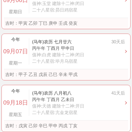
值神:玉堂 建除十二神:闭日
二十八星宿:昴日鸡宿星
星期日
吉时：
甲寅 乙卯 丁巳 庚申 壬戌 癸亥
今年
(马年)农历 七月廿六
30天后
丙午年 丁酉月 甲申日
09月07日
值神:白虎 建除十二神:闭日
二十八星宿:毕月乌宿星
星期一
吉时：
甲子 乙丑 戊辰 己巳 辛未 甲戌
今年
(马年)农历 八月初八
41天后
丙午年 丁酉月 乙未日
09月18日
值神:天德 建除十二神:开日
二十八星宿:亢金龙宿星
星期五
吉时：
戊寅 己卯 辛巳 甲申 丙戌 丁亥