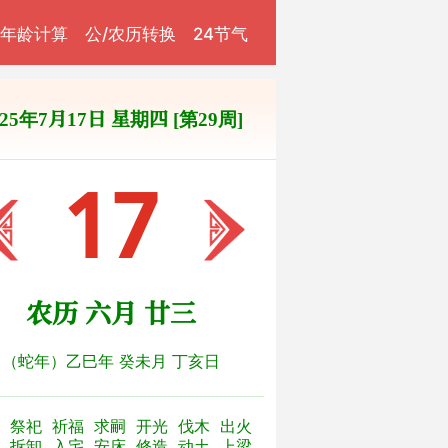
年龄计算
公/农历转换
24节气
025年7月17日 星期四 [第29周]
17
农历 六月 廿三
（蛇年）乙巳年 癸未月 丁亥日
祭祀
祈福
求嗣
开光
伐木
出火
拆卸
入宅
安床
修造
动土
上梁