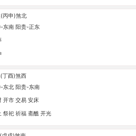
(丙申)煞北
-东南 阳贵-正东
葬
神
(丁酉)煞西
-东北 阳贵-东南
财 开市 交易 安床
土 祭祀 祈福 斋醮 开光
(戊戌)煞南