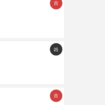
吉
凶
吉