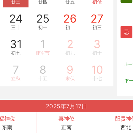
廿三
廿四
廿五
初伏
24
25
26
27
三十
初一
初二
初三
忌
31
1
2
3
初七
建军节
初九
初十
上一
7
8
9
10
立秋
十五
末伏
十七
下一
2025年7月17日
福神位
喜神位
阳贵神
东南
正南
西北