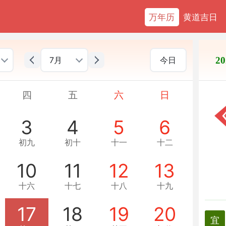
万年历
黄道吉日
7月
今日
2
四
五
六
日
3
4
5
6
初九
初十
十一
十二
10
11
12
13
十六
十七
十八
十九
17
18
19
20
宜