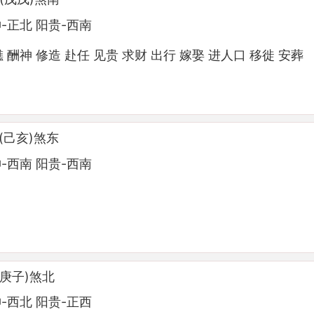
-正北 阳贵-西南
醮 酬神 修造 赴任 见贵 求财 出行 嫁娶 进人口 移徙 安葬
(己亥)煞东
-西南 阳贵-西南
(庚子)煞北
-西北 阳贵-正西