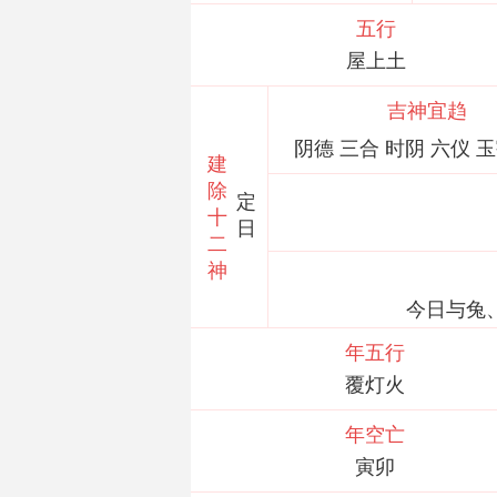
五行
屋上土
吉神宜趋
阴德 三合 时阴 六仪 
建
除
定
十
日
二
神
今日与兔
年五行
覆灯火
年空亡
寅卯