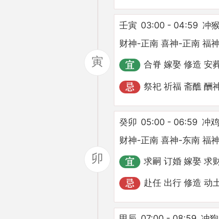
壬寅
03:00 - 04:59
冲猴
财神-正南 喜神-正南 福神
寅
合脊 嫁娶 修造 安
祭祀 祈福 斋醮 酬
癸卯
05:00 - 06:59
冲鸡
财神-正南 喜神-东南 福神
卯
求嗣 订婚 嫁娶 求
赴任 出行 修造 动
甲辰
07:00 - 08:59
冲狗