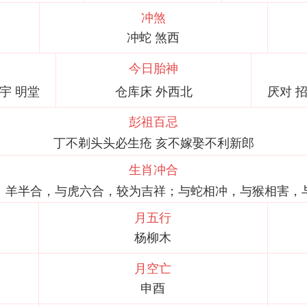
冲煞
冲蛇 煞西
今日胎神
玉宇 明堂
仓库床 外西北
厌对 招
彭祖百忌
丁不剃头头必生疮 亥不嫁娶不利新郎
生肖冲合
、羊半合，与虎六合，较为吉祥；与蛇相冲，与猴相害，
月五行
杨柳木
月空亡
申酉