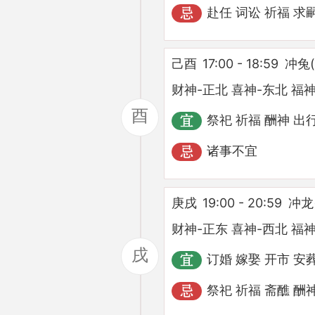
赴任 词讼 祈福 求
己酉
17:00 - 18:59
冲兔
财神-正北 喜神-东北 福神
酉
祭祀 祈福 酬神 出行
诸事不宜
庚戌
19:00 - 20:59
冲龙
财神-正东 喜神-西北 福神
戌
订婚 嫁娶 开市 安
祭祀 祈福 斋醮 酬