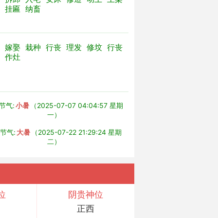
挂匾
纳畜
嫁娶
栽种
行丧
理发
修坟
行丧
作灶
节气:
小暑
（2025-07-07 04:04:57 星期
一）
节气:
大暑
（2025-07-22 21:29:24 星期
二）
位
阴贵神位
正西