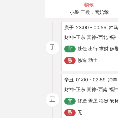
物候
小暑 三候，鹰始挚
庚子
23:00 - 00:59
冲马
财神-正东 喜神-西北 福神
子
赴任 出行 求财 嫁
修造 动土
辛丑
01:00 - 02:59
冲羊
财神-正东 喜神-西南 福神
丑
修造 盖屋 移徙 安
无