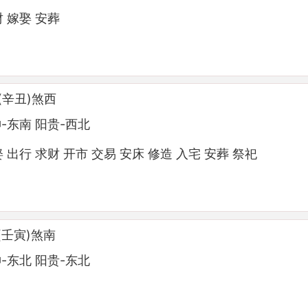
财 嫁娶 安葬
(辛丑)煞西
-东南 阳贵-西北
 出行 求财 开市 交易 安床 修造 入宅 安葬 祭祀
(壬寅)煞南
-东北 阳贵-东北