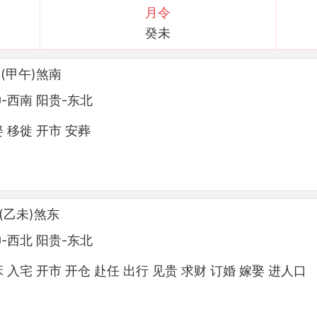
月令
癸未
(甲午)煞南
-西南 阳贵-东北
娶 移徙 开市 安葬
(乙未)煞东
-西北 阳贵-东北
床 入宅 开市 开仓 赴任 出行 见贵 求财 订婚 嫁娶 进人口