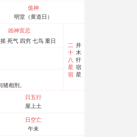
值神
明堂（黄道日）
凶神宜忌
摇 死气 四穷 七鸟 重日
二
井
十
木
八
犴
星
宿
宿
星
与猪相刑。
日五行
屋上土
日空亡
午未