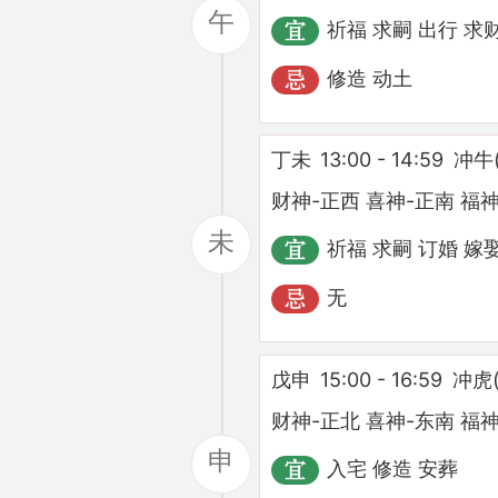
午
祈福 求嗣 出行 求
修造 动土
丁未
13:00 - 14:59
冲牛
财神-正西 喜神-正南 福神
未
祈福 求嗣 订婚 嫁娶
无
戊申
15:00 - 16:59
冲虎
财神-正北 喜神-东南 福神
申
入宅 修造 安葬