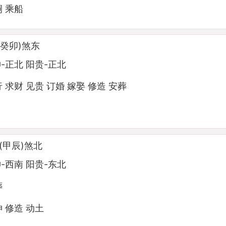
嗣 乘船
(癸卯)煞东
-正北 阳贵-正北
 求财 见贵 订婚 嫁娶 修造 安葬
(甲辰)煞北
-西南 阳贵-东北
葬
神 修造 动土