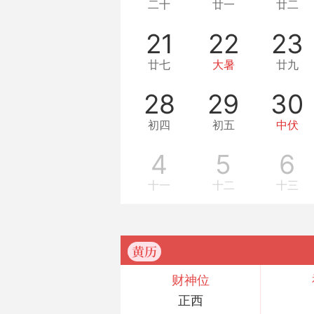
二十
廿一
廿二
21
22
23
廿七
大暑
廿九
28
29
30
初四
初五
中伏
4
5
6
十一
十二
十三
黄历
财神位
正西