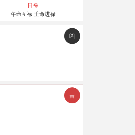
日禄
午命互禄 壬命进禄
凶
吉