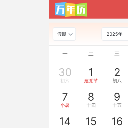
假期
2025年
一
二
三
30
1
2
初六
建党节
初八
7
8
9
小暑
十四
十五
14
15
16