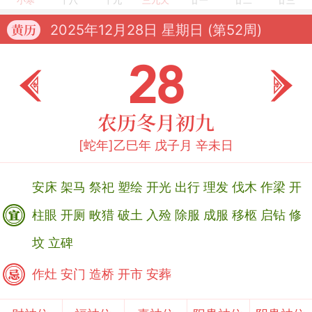
小寒
十八
十九
三九天
廿一
廿二
廿三
2025年12月28日
星期日 (第52周)
黄历
28
农历冬月初九
[蛇年]乙巳年 戊子月 辛未日
安床
架马
祭祀
塑绘
开光
出行
理发
伐木
作梁
开
柱眼
开厕
畋猎
破土
入殓
除服
成服
移柩
启钻
修
坟
立碑
作灶
安门
造桥
开市
安葬