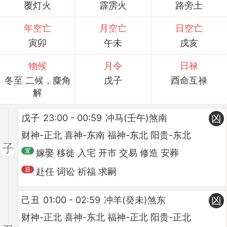
覆灯火
霹雳火
路旁土
年空亡
月空亡
日空亡
寅卯
午未
戌亥
物候
月令
日禄
冬至 二候，麋角
戊子
酉命互禄
解
戊子
23:00 - 00:59
冲马(壬午)煞南
凶
财神-正北 喜神-东南 福神-东北 阳贵-东北
子
嫁娶 移徙 入宅 开市 交易 修造 安葬
赴任 词讼 祈福 求嗣
己丑
01:00 - 02:59
冲羊(癸未)煞东
凶
财神-正北 喜神-东北 福神-正北 阳贵-正北