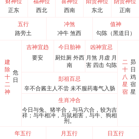
财神位
福神位
喜神位
阳贵神位
阴贵神位
正东
西北
西南
东北
正南
五行
冲煞
值神
路旁土
冲牛 煞西
勾陈（黑道日）
吉神宜趋
今日胎神
凶神宜忌
要安
厨灶厕 外西
月煞 月虚 月
建
二
昴
南
害 四击 勾陈
除
十
日
危
十
八
鸡
彭祖百忌
日
二
星
宿
辛不合酱主人不尝 未不服药毒气入肠
神
宿
星
生肖冲合
今日与兔、猪半合，与马六合，较为吉
祥；与牛相冲，与鼠相害，与牛、狗相
刑。
年五行
月五行
日五行