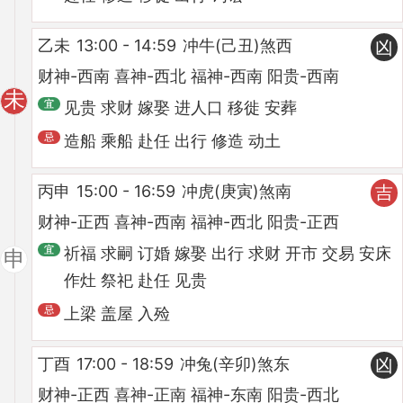
乙未
13:00 - 14:59
冲牛(己丑)煞西
凶
财神-西南 喜神-西北 福神-西南 阳贵-西南
未
见贵 求财 嫁娶 进人口 移徙 安葬
造船 乘船 赴任 出行 修造 动土
丙申
15:00 - 16:59
冲虎(庚寅)煞南
吉
财神-正西 喜神-西南 福神-西北 阳贵-正西
祈福 求嗣 订婚 嫁娶 出行 求财 开市 交易 安床
申
作灶 祭祀 赴任 见贵
上梁 盖屋 入殓
丁酉
17:00 - 18:59
冲兔(辛卯)煞东
凶
财神-正西 喜神-正南 福神-东南 阳贵-西北