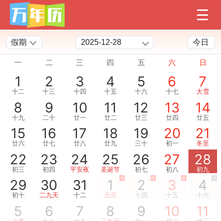
假期
今日
一
二
三
四
五
六
日
1
2
3
4
5
6
7
十二
十三
十四
十五
十六
十七
大雪
8
9
10
11
12
13
14
十九
二十
廿一
廿二
廿三
廿四
廿五
15
16
17
18
19
20
21
廿六
廿七
廿八
廿九
三十
初一
冬至
22
23
24
25
26
27
28
初三
初四
平安夜
圣诞节
初七
初八
初九
休
休
休
班
29
30
31
1
2
3
4
初十
二九天
十二
元旦
十四
十五
十六
5
6
7
8
9
10
11