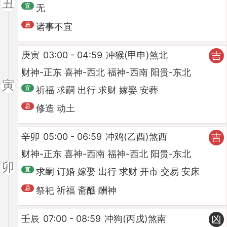
丑
无
诸事不宜
庚寅
03:00 - 04:59
冲猴(甲申)煞北
吉
财神-正东 喜神-西北 福神-西南 阳贵-东北
寅
祈福 求嗣 出行 求财 嫁娶 安葬
修造 动土
辛卯
05:00 - 06:59
冲鸡(乙酉)煞西
吉
财神-正东 喜神-西南 福神-西北 阳贵-东北
卯
求嗣 订婚 嫁娶 出行 求财 开市 交易 安床
祭祀 祈福 斋醮 酬神
壬辰
07:00 - 08:59
冲狗(丙戌)煞南
凶