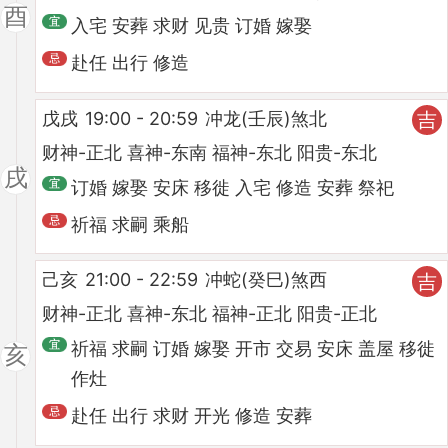
酉
入宅 安葬 求财 见贵 订婚 嫁娶
赴任 出行 修造
戊戌
19:00 - 20:59
冲龙(壬辰)煞北
吉
财神-正北 喜神-东南 福神-东北 阳贵-东北
戌
订婚 嫁娶 安床 移徙 入宅 修造 安葬 祭祀
祈福 求嗣 乘船
己亥
21:00 - 22:59
冲蛇(癸巳)煞西
吉
财神-正北 喜神-东北 福神-正北 阳贵-正北
祈福 求嗣 订婚 嫁娶 开市 交易 安床 盖屋 移徙
亥
作灶
赴任 出行 求财 开光 修造 安葬