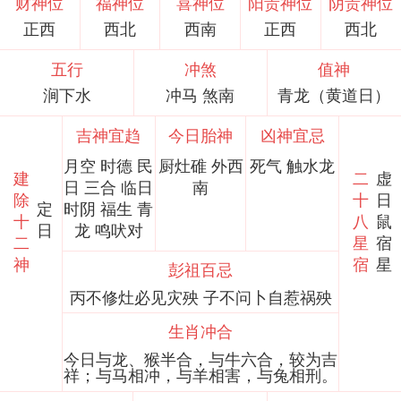
财神位
福神位
喜神位
阳贵神位
阴贵神位
正西
西北
西南
正西
西北
五行
冲煞
值神
涧下水
冲马 煞南
青龙（黄道日）
吉神宜趋
今日胎神
凶神宜忌
月空 时德 民
厨灶碓 外西
死气 触水龙
建
二
虚
日 三合 临日
南
除
十
日
定
时阴 福生 青
十
八
鼠
日
龙 鸣吠对
二
星
宿
神
宿
星
彭祖百忌
丙不修灶必见灾殃 子不问卜自惹祸殃
生肖冲合
今日与龙、猴半合，与牛六合，较为吉
祥；与马相冲，与羊相害，与兔相刑。