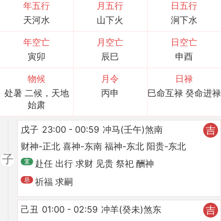
年五行
月五行
日五行
天河水
山下火
涧下水
年空亡
月空亡
日空亡
寅卯
辰巳
申酉
物候
月令
日禄
处暑 二候，天地
丙申
巳命互禄 癸命进禄
始肃
戊子
23:00 - 00:59
冲马(壬午)煞南
吉
财神-正北 喜神-东南 福神-东北 阳贵-东北
子
赴任 出行 求财 见贵 祭祀 酬神
祈福 求嗣
己丑
01:00 - 02:59
冲羊(癸未)煞东
吉