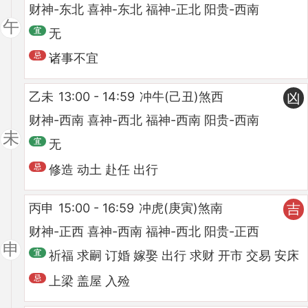
财神-东北 喜神-东北 福神-正北 阳贵-西南
午
无
诸事不宜
乙未
13:00 - 14:59
冲牛(己丑)煞西
凶
财神-西南 喜神-西北 福神-西南 阳贵-西南
未
无
修造 动土 赴任 出行
丙申
15:00 - 16:59
冲虎(庚寅)煞南
吉
财神-正西 喜神-西南 福神-西北 阳贵-正西
申
祈福 求嗣 订婚 嫁娶 出行 求财 开市 交易 安床
上梁 盖屋 入殓