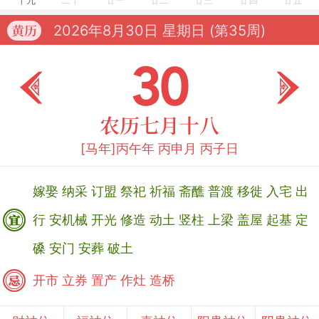
十九
二十
廿一
廿二
廿三
廿四
廿五
2026年8月30日
星期日 (第35周)
黄历
30
农历七月十八
[马年]丙午年 丙申月 丙子日
嫁娶
纳采
订盟
祭祀
祈福
斋醮
普渡
移徙
入宅
出
行
安机械
开光
修造
动土
竖柱
上梁
盖屋
起基
定
磉
安门
安葬
破土
开市
立券
置产
作灶
造桥