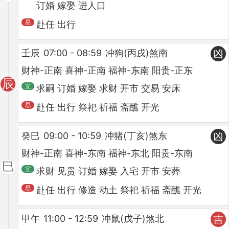
订婚 嫁娶 进人口
赴任 出行
壬辰
07:00 - 08:59
冲狗(丙戌)煞南
凶
财神-正南 喜神-正南 福神-东南 阳贵-正东
辰
求嗣 订婚 嫁娶 求财 开市 交易 安床
赴任 出行 祭祀 祈福 斋醮 开光
癸巳
09:00 - 10:59
冲猪(丁亥)煞东
凶
财神-正南 喜神-东南 福神-东北 阳贵-东南
巳
求财 见贵 订婚 嫁娶 入宅 开市 安葬
赴任 出行 修造 动土 祭祀 祈福 斋醮 开光
甲午
11:00 - 12:59
冲鼠(戊子)煞北
吉