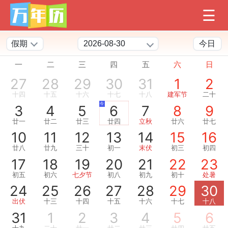
假期
今日
一
二
三
四
五
六
日
27
28
29
30
31
1
2
十四
十五
十六
十七
十八
建军节
二十
今
3
4
5
6
7
8
9
廿一
廿二
廿三
廿四
立秋
廿六
廿七
10
11
12
13
14
15
16
廿八
廿九
三十
初一
末伏
初三
初四
17
18
19
20
21
22
23
初五
初六
七夕节
初八
初九
初十
处暑
24
25
26
27
28
29
30
出伏
十三
十四
十五
十六
十七
十八
31
1
2
3
4
5
6