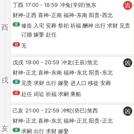
丁酉
17:00 - 18:59
冲兔(辛卯)煞东
吉
财神-正西 喜神-正南 福神-东南 阳贵-西北
修造 入宅 安葬 祭祀 祈福 酬神 出行 求财 见贵
酉
订婚 嫁娶 赴任
无
戊戌
19:00 - 20:59
冲龙(壬辰)煞北
凶
财神-正北 喜神-东南 福神-东北 阳贵-东北
戌
见贵 求财 出行 嫁娶 进人口 移徙 安葬
赴任 词讼 祈福 求嗣 乘船
己亥
21:00 - 22:59
冲蛇(癸巳)煞西
凶
财神-正北 喜神-东北 福神-正北 阳贵-正北
亥
求嗣 出行 求财 嫁娶