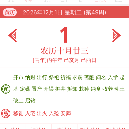
廿七
小寒
廿九
三十
初一
三九天
初三
2026年12月1日
星期二 (第49周)
黄历
1
农历十月廿三
[马年]丙午年 己亥月 己酉日
开市
纳财
出行
祭祀
祈福
求嗣
斋醮
问名
入学
起
基
定磉
置产
开渠
掘井
拆卸
栽种
纳畜
牧养
动土
破土
启钻
移徙
入宅
出火
入殓
安葬