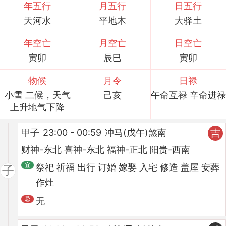
年五行
月五行
日五行
天河水
平地木
大驿土
年空亡
月空亡
日空亡
寅卯
辰巳
寅卯
物候
月令
日禄
小雪 二候，天气
己亥
午命互禄 辛命进禄
上升地气下降
甲子
23:00 - 00:59
冲马(戊午)煞南
吉
财神-东北 喜神-东北 福神-正北 阳贵-西南
祭祀 祈福 出行 订婚 嫁娶 入宅 修造 盖屋 安葬
子
作灶
无