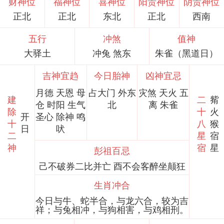
财神位
福神位
喜神位
阳贵神位
阴贵神位
正北
正北
东北
正北
西南
五行
冲煞
值神
大驿土
冲兔 煞东
朱雀（黑道日）
吉神宜趋
今日胎神
凶神宜忌
月德 天恩 母
占大门 外东
灾煞 天火 五
建
二
觜
仓 时阳 生气
北
离 朱雀
除
十
火
开
圣心 除神 鸣
十
八
猴
日
吠
二
星
宿
神
宿
星
彭祖百忌
己不破券二比并亡 酉不会客醉坐颠狂
生肖冲合
今日与牛、蛇半合，与龙六合，较为吉
祥；与兔相冲，与狗相害，与鸡相刑。