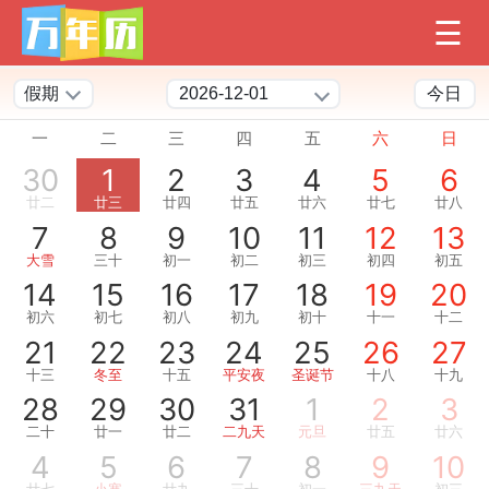
假期
今日
一
二
三
四
五
六
日
30
1
2
3
4
5
6
廿二
廿三
廿四
廿五
廿六
廿七
廿八
7
8
9
10
11
12
13
大雪
三十
初一
初二
初三
初四
初五
14
15
16
17
18
19
20
初六
初七
初八
初九
初十
十一
十二
21
22
23
24
25
26
27
十三
冬至
十五
平安夜
圣诞节
十八
十九
28
29
30
31
1
2
3
二十
廿一
廿二
二九天
元旦
廿五
廿六
4
5
6
7
8
9
10