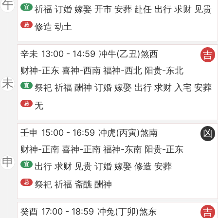
午
祈福 订婚 嫁娶 开市 安葬 赴任 出行 求财 见贵
修造 动土
辛未
13:00 - 14:59
冲牛(乙丑)煞西
吉
财神-正东 喜神-西南 福神-西北 阳贵-东北
未
祭祀 祈福 酬神 订婚 嫁娶 出行 求财 入宅 安葬
无
壬申
15:00 - 16:59
冲虎(丙寅)煞南
凶
财神-正南 喜神-正南 福神-东南 阳贵-正东
申
出行 求财 见贵 订婚 嫁娶 修造 安葬
祭祀 祈福 斋醮 酬神
癸酉
17:00 - 18:59
冲兔(丁卯)煞东
吉